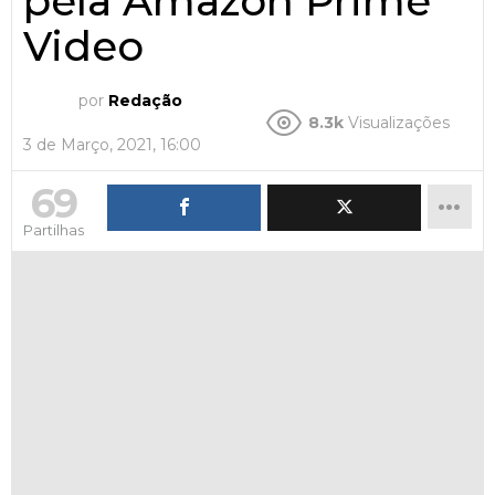
pela Amazon Prime
Video
por
Redação
8.3k
Visualizações
3 de Março, 2021, 16:00
69
Partilhas