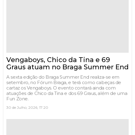
Vengaboys, Chico da Tina e 69
Graus atuam no Braga Summer End
A sexta edição do Braga Summer End realiza-se em
setembro, no Fórum Braga, e terá como cabeças de
cartaz os Vengaboys. O evento contará ainda com
atuações de Chico da Tina e dos 69 Graus, além de uma
Fun Zone.
30 de Julho, 2026, 17:20