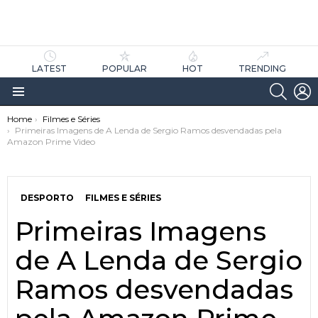
LATEST
POPULAR
HOT
TRENDING
SEARC
L
Menu
You are here:
Home
Filmes e Séries
Primeiras Imagens de A Lenda de Sergio Ramos desvendadas pela
Amazon Prime Video
DESPORTO
FILMES E SÉRIES
Primeiras Imagens
as
tícias
de A Lenda de Sergio
Ramos desvendadas