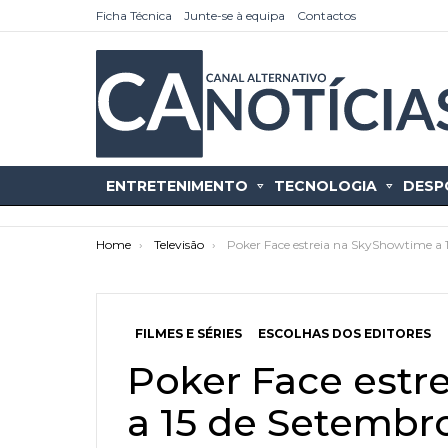
Ficha Técnica
Junte-se à equipa
Contactos
ENTRETENIMENTO
TECNOLOGIA
DESP
You are here:
Home
Televisão
Poker Face estreia na SkyShowtime a 1
FILMES E SÉRIES
ESCOLHAS DOS EDITORES
as
tícias
Poker Face estr
a 15 de Setembr