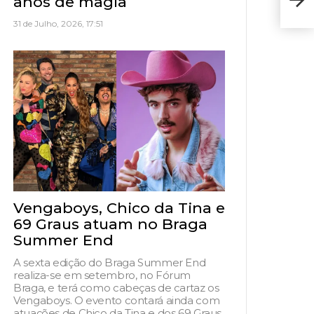
anos de magia
Pre
31 de Julho, 2026, 17:51
Vengaboys, Chico da Tina e
69 Graus atuam no Braga
Summer End
A sexta edição do Braga Summer End
realiza-se em setembro, no Fórum
Braga, e terá como cabeças de cartaz os
Vengaboys. O evento contará ainda com
atuações de Chico da Tina e dos 69 Graus,