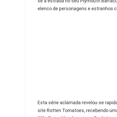
se à estrada no seu Plymouth Barrac
elenco de personagens e estranhos cr
Esta série aclamada revelou-se rap
site Rotten Tomatoes, recebendo uma