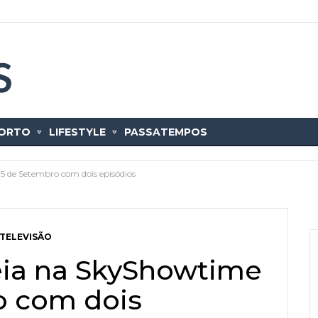
ORTO
LIFESTYLE
PASSATEMPOS
5 de Setembro com dois episódios
TELEVISÃO
eia na SkyShowtime
o com dois