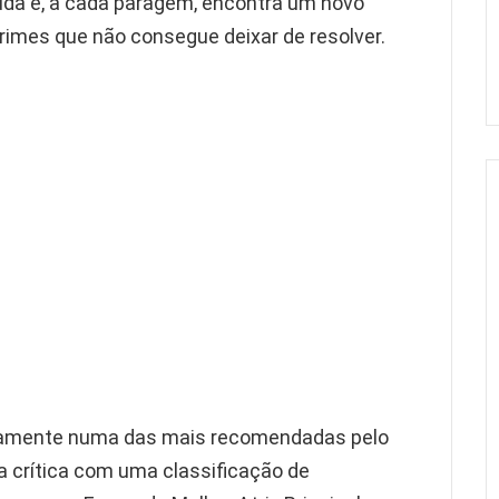
uda e, a cada paragem, encontra um novo
imes que não consegue deixar de resolver.
idamente numa das mais recomendadas pelo
 crítica com uma classificação de