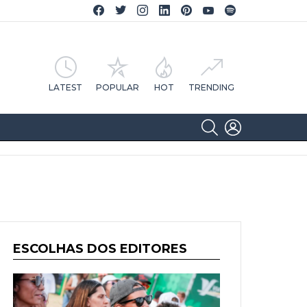
Facebook CA Notícias
Twitter CA Notícias
Instagram CA Notícias
Linkedin CA Notícias
Pinterest CA Notícias
YouTube CA Notícias
Spotify CA Notícias
LATEST
POPULAR
HOT
TRENDING
SEARCH
LOGIN
ESCOLHAS DOS EDITORES