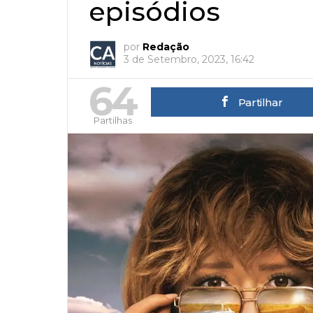
episódios
por
Redação
3 de Setembro, 2023, 16:42
64
Partilhar
Partilhas