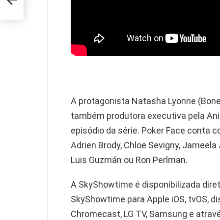
o
A protagonista Natasha Lyonne (
Bone
também produtora executiva pela Anim
episódio da série.
Poker Face
conta co
Adrien Brody,
Chloë Sevigny, Jameela J
Luis Guzmán ou Ron Perlman.
A SkyShowtime é disponibilizada dir
SkyShowtime para Apple iOS, tvOS, dis
Chromecast, LG TV, Samsung e atrav