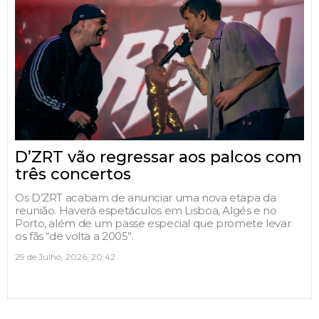
D’ZRT vão regressar aos palcos com
três concertos
Os D’ZRT acabam de anunciar uma nova etapa da
reunião. Haverá espetáculos em Lisboa, Algés e no
Porto, além de um passe especial que promete levar
os fãs “de volta a 2005”.
29 de Julho, 2026, 20:42