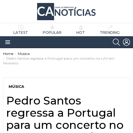
LATEST
POPULAR
HOT
TRENDING
SEARC
L
Menu
You are here:
Home
Música
Pedro Santos regressa a Portugal para um concerto no LAV em
Fevereiro
MÚSICA
Pedro Santos
as
tícias
regressa a Portugal
para um concerto no