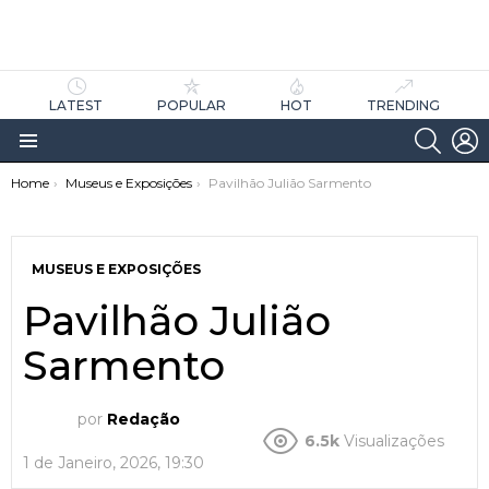
LATEST
POPULAR
HOT
TRENDING
SEARC
L
Menu
You are here:
Home
Museus e Exposições
Pavilhão Julião Sarmento
MUSEUS E EXPOSIÇÕES
Pavilhão Julião
Sarmento
as
tícias
por
Redação
6.5k
Visualizações
1 de Janeiro, 2026, 19:30