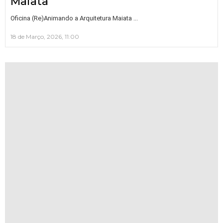
Maiata
…
Oficina (Re)Animando a Arquitetura Maiata
18 de Março, 2026, 11:00