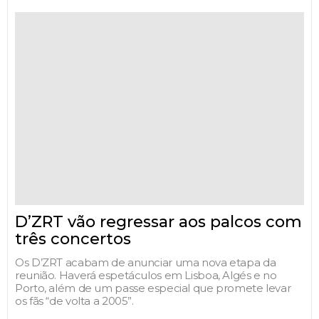
D’ZRT vão regressar aos palcos com
três concertos
Os D’ZRT acabam de anunciar uma nova etapa da
reunião. Haverá espetáculos em Lisboa, Algés e no
Porto, além de um passe especial que promete levar
os fãs “de volta a 2005”.