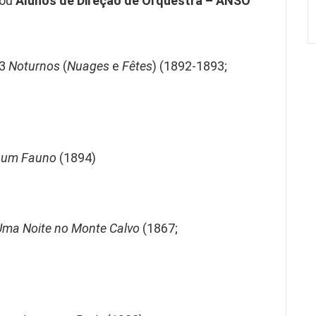
ou
Alunos de Direção de Orquestra – ANSO
 3
Noturnos
(
Nuages
e
Fêtes
) (1892-1893;
e um Fauno
(1894)
Uma Noite no Monte Calvo
(1867;