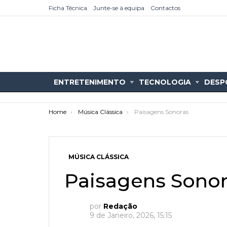
Ficha Técnica
Junte-se à equipa
Contactos
ENTRETENIMENTO
TECNOLOGIA
DESP
You are here:
Home
Música Clássica
Paisagens Sonoras
MÚSICA CLÁSSICA
Paisagens Sono
as
tícias
por
Redação
9 de Janeiro, 2026, 15:15