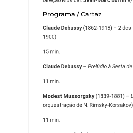
Direção Musical:
Jean-Marc Burfin
e/
Programa / Cartaz
Claude Debussy
(1862-1918) – 2 dos
1900)
15 min.
Claude
Debussy
–
Prelúdio à Sesta d
11 min.
Modest Mussorgsky
(1839-1881) –
orquestração de N. Rimsky-Korsakov)
11 min.