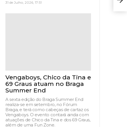
31 de Julho, 2026, 17:51
pla
Vengaboys, Chico da Tina e
69 Graus atuam no Braga
Summer End
A sexta edição do Braga Summer End
realiza-se em setembro, no Fórum
Braga, e terá como cabeças de cartaz os
Vengaboys. O evento contará ainda com
atuações de Chico da Tina e dos 69 Graus,
além de uma Fun Zone.