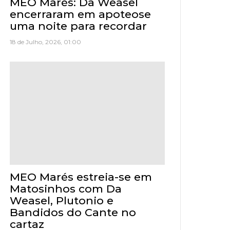
MEO Marés: Da Weasel
encerraram em apoteose
uma noite para recordar
18 de Julho, 2026, 01:00
MEO Marés estreia-se em
Matosinhos com Da
Weasel, Plutonio e
Bandidos do Cante no
cartaz