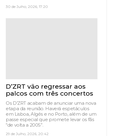
30 de Julho, 2026, 17:20
D’ZRT vão regressar aos
palcos com três concertos
Os D’ZRT acabam de anunciar uma nova
etapa da reunião. Haverá espetáculos
em Lisboa, Algés e no Porto, além de um
passe especial que promete levar os fãs
“de volta a 2005”.
29 de Julho, 2026, 20:42