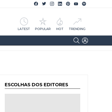
Facebook CA Notícias
Twitter CA Notícias
Instagram CA Notícias
Linkedin CA Notícias
Pinterest CA Notícias
YouTube CA Notícias
Spotify CA Notícias
LATEST
POPULAR
HOT
TRENDING
SEARCH
LOGIN
ESCOLHAS DOS EDITORES