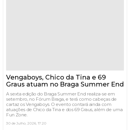
Vengaboys, Chico da Tina e 69
Graus atuam no Braga Summer End
A sexta edição do Braga Summer End realiza-se em
setembro, no Fórum Braga, e terá como cabeças de
cartaz os Vengaboys. O evento contará ainda com
atuações de Chico da Tina e dos 69 Graus, além de uma
Fun Zone.
30 de Julho, 2026, 17:20