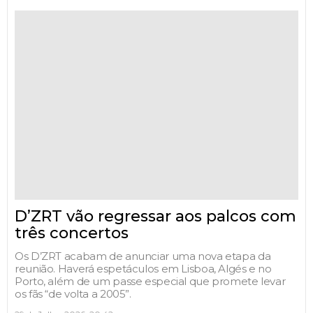
D’ZRT vão regressar aos palcos com
três concertos
Os D’ZRT acabam de anunciar uma nova etapa da
reunião. Haverá espetáculos em Lisboa, Algés e no
Porto, além de um passe especial que promete levar
os fãs “de volta a 2005”.