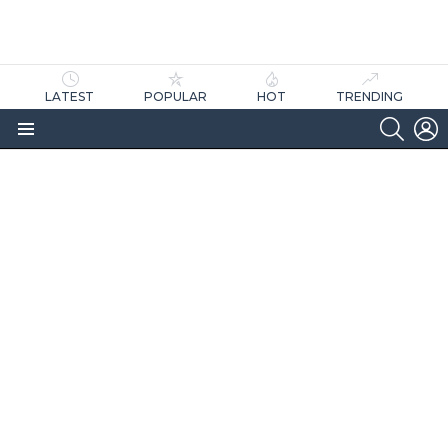
LATEST
POPULAR
HOT
TRENDING
SEARC
L
Menu
as
tícias