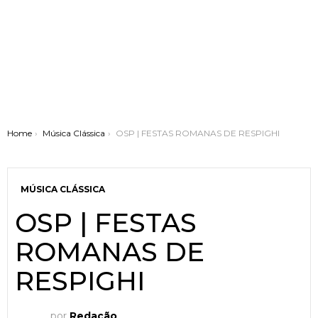
You are here:
Home
Música Clássica
OSP | FESTAS ROMANAS DE RESPIGHI
MÚSICA CLÁSSICA
OSP | FESTAS
ROMANAS DE
RESPIGHI
por
Redação