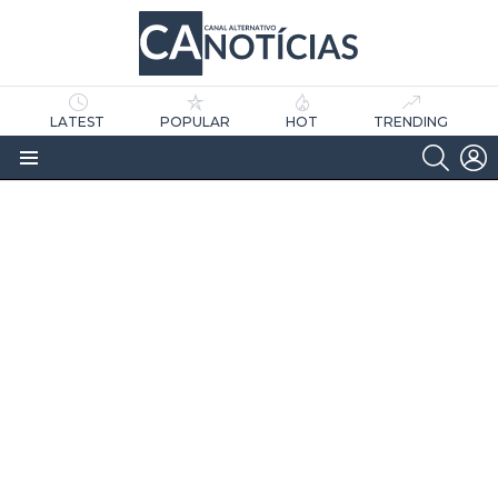
LATEST
POPULAR
HOT
TRENDING
SEARC
L
Menu
as
tícias