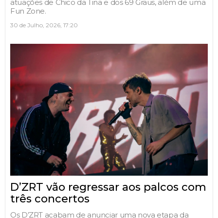
atuações de Chico da Tina e dos 69 Graus, além de uma
Fun Zone.
30 de Julho, 2026, 17:20
D’ZRT vão regressar aos palcos com
três concertos
Os D’ZRT acabam de anunciar uma nova etapa da