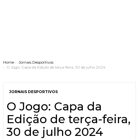
You are here:
Home
Jornais Desportivos
O Jogo: Capa da Edição de terça-feira, 30 de julho 2024
JORNAIS DESPORTIVOS
O Jogo: Capa da
Edição de terça-feira,
30 de julho 2024