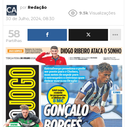
por
Redação
9.5k
Visualizações
30 de Julho, 2024, 08:30
58
Partilhas