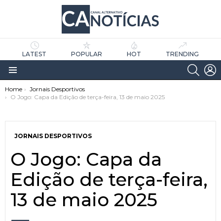
LATEST
POPULAR
HOT
TRENDING
SEARC
L
Menu
You are here:
Home
Jornais Desportivos
O Jogo: Capa da Edição de terça-feira, 13 de maio 2025
JORNAIS DESPORTIVOS
O Jogo: Capa da
as
tícias
Edição de terça-feira,
13 de maio 2025