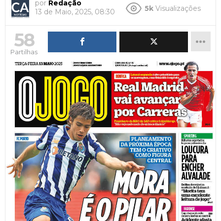
por
Redação
5k
Visualizações
13 de Maio, 2025, 08:30
58
Partilhas