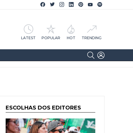
Facebook CA Notícias
Twitter CA Notícias
Instagram CA Notícias
Linkedin CA Notícias
Pinterest CA Notícias
YouTube CA Notícias
Spotify CA Notícias
LATEST
POPULAR
HOT
TRENDING
SEARCH
LOGIN
ESCOLHAS DOS EDITORES