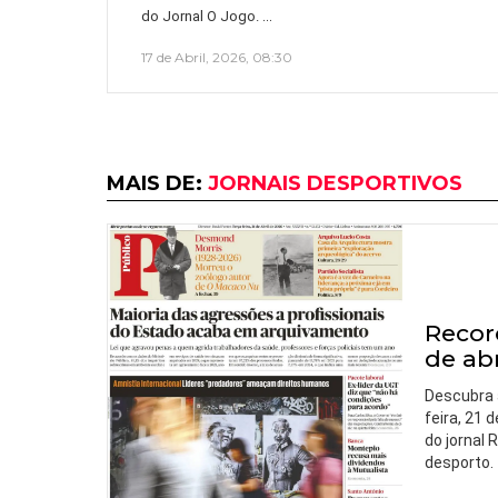
…
do Jornal O Jogo.
17 de Abril, 2026, 08:30
MAIS DE:
JORNAIS DESPORTIVOS
Record
de abr
Descubra 
feira, 21 d
do jornal
desporto.