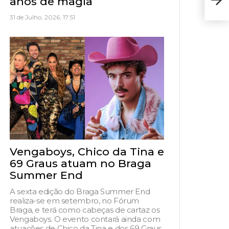
anos de magia
13 d
31 de Julho, 2026, 17:51
Vengaboys, Chico da Tina e
69 Graus atuam no Braga
Summer End
A sexta edição do Braga Summer End
realiza-se em setembro, no Fórum
Braga, e terá como cabeças de cartaz os
Vengaboys. O evento contará ainda com
atuações de Chico da Tina e dos 69 Graus,