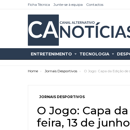
Ficha Técnica
Junte-se à equipa
Contactos
ENTRETENIMENTO
TECNOLOGIA
DESP
You are here:
Home
Jornais Desportivos
O Jogo: Capa da Edição de s
JORNAIS DESPORTIVOS
as
tícias
O Jogo: Capa da
feira, 13 de junh