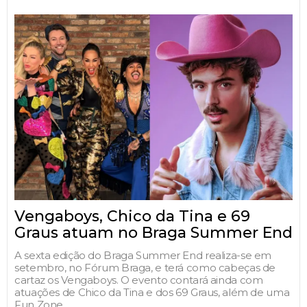
Vengaboys, Chico da Tina e 69
Graus atuam no Braga Summer End
A sexta edição do Braga Summer End realiza-se em
setembro, no Fórum Braga, e terá como cabeças de
cartaz os Vengaboys. O evento contará ainda com
atuações de Chico da Tina e dos 69 Graus, além de uma
Fun Zone.