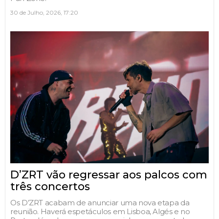
30 de Julho, 2026, 17:20
D’ZRT vão regressar aos palcos com
três concertos
Os D’ZRT acabam de anunciar uma nova etapa da
reunião. Haverá espetáculos em Lisboa, Algés e no