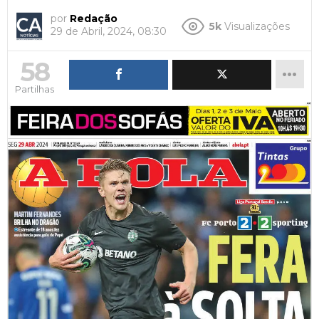
por
Redação
5k
Visualizações
29 de Abril, 2024, 08:30
58
Partilhas