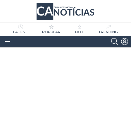
LATEST
POPULAR
HOT
TRENDING
SEARC
L
Menu
as
tícias