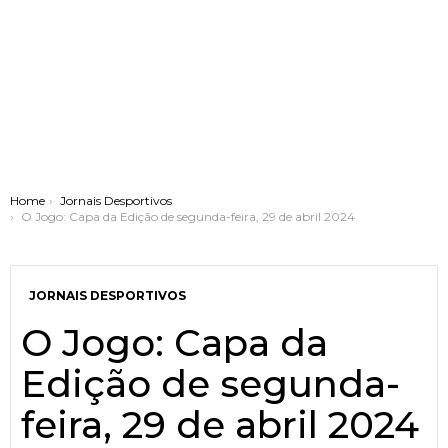
You are here:
Home
Jornais Desportivos
O Jogo: Capa da Edição de segunda-feira, 29 de abril 2024
JORNAIS DESPORTIVOS
O Jogo: Capa da
Edição de segunda-
feira, 29 de abril 2024