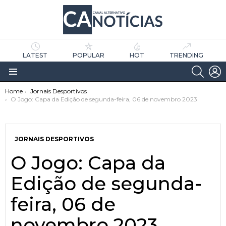
LATEST
POPULAR
HOT
TRENDING
SEARC
L
Menu
You are here:
Home
Jornais Desportivos
O Jogo: Capa da Edição de segunda-feira, 06 de novembro 2023
JORNAIS DESPORTIVOS
O Jogo: Capa da
as
tícias
Edição de segunda-
feira, 06 de
novembro 2023