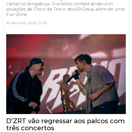
cartaz os Vengaboys. O evento contará ainda com
atuações de Chico da Tina e dos 69 Graus, além de uma
Fun Zone.
30 de Julho, 2026, 17:20
D’ZRT vão regressar aos palcos com
três concertos