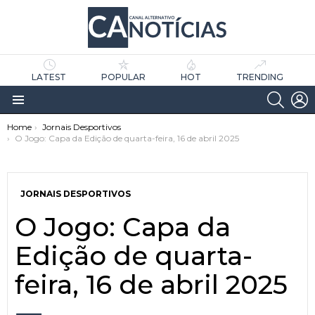
LATEST
POPULAR
HOT
TRENDING
SEARC
L
Menu
You are here:
Home
Jornais Desportivos
O Jogo: Capa da Edição de quarta-feira, 16 de abril 2025
JORNAIS DESPORTIVOS
O Jogo: Capa da
as
tícias
Edição de quarta-
feira, 16 de abril 2025