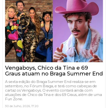
Vengaboys, Chico da Tina e 69
Graus atuam no Braga Summer End
A sexta edição do Braga Summer End realiza-se em
setembro, no Fórum Braga, e terá como cabeças de
cartaz os Vengaboys. O evento contará ainda com
atuações de Chico da Tina e dos 69 Graus, além de uma
Fun Zone.
30 de Julho, 2026, 17:20