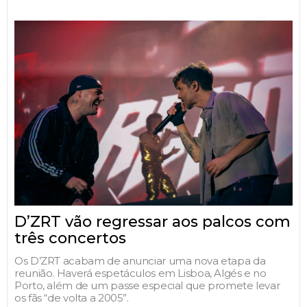
D’ZRT vão regressar aos palcos com
três concertos
Os D’ZRT acabam de anunciar uma nova etapa da
reunião. Haverá espetáculos em Lisboa, Algés e no
Porto, além de um passe especial que promete levar
os fãs “de volta a 2005”.