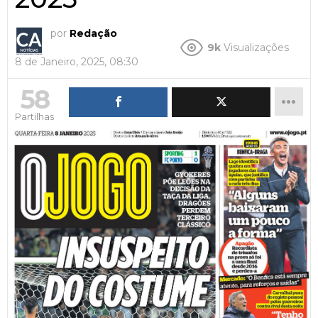
por
Redação
9k
Visualizações
8 de Janeiro, 2025, 08:30
58
Partilhas