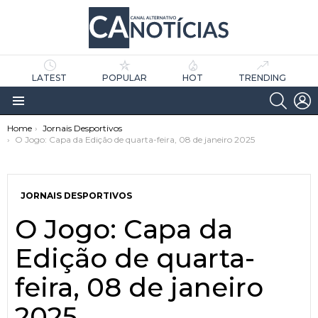
LATEST
POPULAR
HOT
TRENDING
SEARC
L
Menu
You are here:
Home
Jornais Desportivos
O Jogo: Capa da Edição de quarta-feira, 08 de janeiro 2025
JORNAIS DESPORTIVOS
O Jogo: Capa da
as
tícias
Edição de quarta-
feira, 08 de janeiro
2025