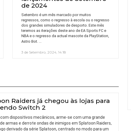
de 2024
Setembro é um mês marcado por muitos
regressos, como o regresso à escola ou o regresso
dos grandes simuladores de desporto. Este mês
teremos as iterações deste ano de EA Sports FC e
NBA e o regresso da actual mascote da PlayStation,
…
Astro Bot.
3 de Setembro, 2024, 14:18
oon Raiders já chegou às lojas para
tendo Switch 2
 com dispositivos mecânicos, arme-se com uma grande
 de armas e derrote ondas de inimigos em Splatoon Raiders,
ogo derivado da série Splatoon, centrado no modo para um