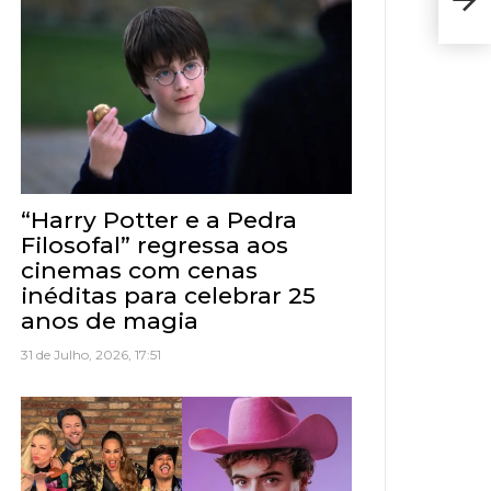
Sup
lanç
“Harry Potter e a Pedra
Filosofal” regressa aos
cinemas com cenas
inéditas para celebrar 25
anos de magia
31 de Julho, 2026, 17:51