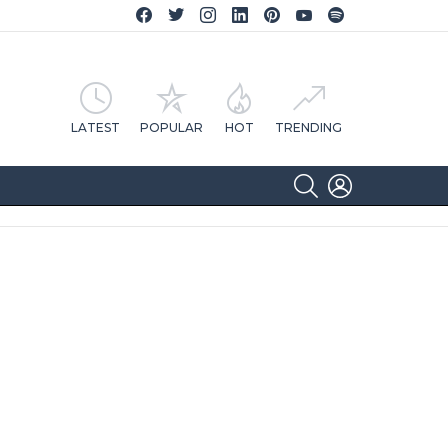
Facebook CA Notícias
Twitter CA Notícias
Instagram CA Notícias
Linkedin CA Notícias
Pinterest CA Notícias
YouTube CA Notícias
Spotify CA Notícias
LATEST
POPULAR
HOT
TRENDING
SEARCH
LOGIN