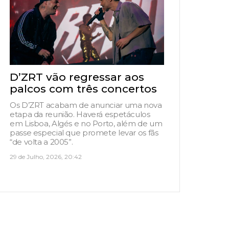
D’ZRT vão regressar aos
palcos com três concertos
Os D’ZRT acabam de anunciar uma nova
etapa da reunião. Haverá espetáculos
em Lisboa, Algés e no Porto, além de um
passe especial que promete levar os fãs
“de volta a 2005”.
29 de Julho, 2026, 20:42