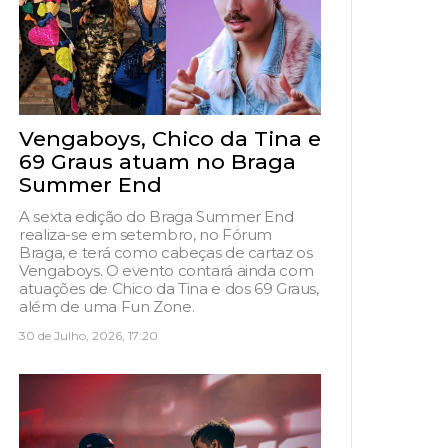
Vengaboys, Chico da Tina e
69 Graus atuam no Braga
Summer End
A sexta edição do Braga Summer End
realiza-se em setembro, no Fórum
Braga, e terá como cabeças de cartaz os
Vengaboys. O evento contará ainda com
atuações de Chico da Tina e dos 69 Graus,
além de uma Fun Zone.
30 de Julho, 2026, 17:20