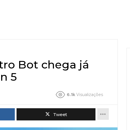
tro Bot chega já
on 5
6.1k
Visualizações
Tweet