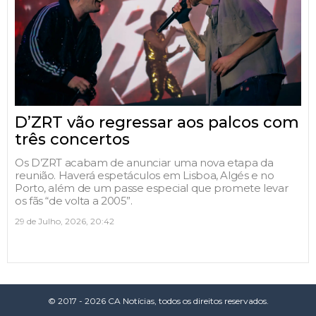
D’ZRT vão regressar aos palcos com
três concertos
Os D’ZRT acabam de anunciar uma nova etapa da
reunião. Haverá espetáculos em Lisboa, Algés e no
Porto, além de um passe especial que promete levar
os fãs “de volta a 2005”.
29 de Julho, 2026, 20:42
© 2017 - 2026 CA Notícias, todos os direitos reservados.