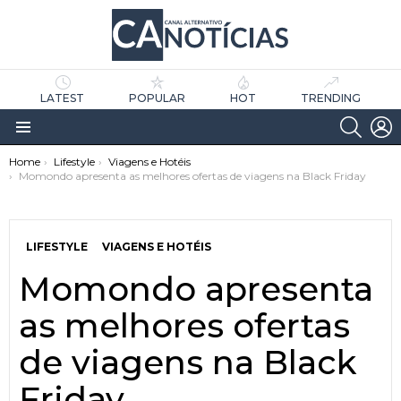
LATEST
POPULAR
HOT
TRENDING
SEARC
L
Menu
You are here:
Home
Lifestyle
Viagens e Hotéis
Momondo apresenta as melhores ofertas de viagens na Black Friday
LIFESTYLE
VIAGENS E HOTÉIS
Momondo apresenta
as
tícias
as melhores ofertas
de viagens na Black
Friday