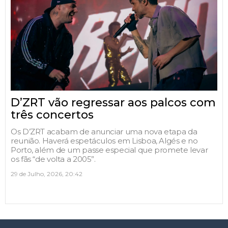
D’ZRT vão regressar aos palcos com
três concertos
Os D’ZRT acabam de anunciar uma nova etapa da
reunião. Haverá espetáculos em Lisboa, Algés e no
Porto, além de um passe especial que promete levar
os fãs “de volta a 2005”.
29 de Julho, 2026, 20:42