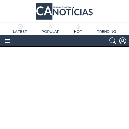
LATEST
POPULAR
HOT
TRENDING
SEARC
L
Menu
as
tícias