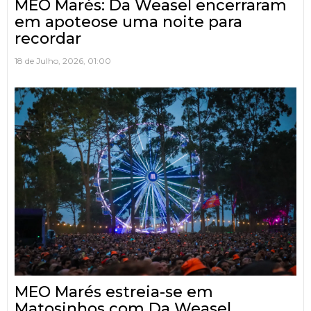
MEO Marés: Da Weasel encerraram
em apoteose uma noite para
recordar
18 de Julho, 2026, 01:00
MEO Marés estreia-se em
Matosinhos com Da Weasel,