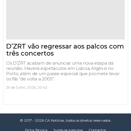
D’ZRT vão regressar aos palcos com
três concertos
Os D’ZRT acabam de anunciar uma nova etapa da
reunião. Haverá espetáculos em Lisboa, Algés e no
Porto, além de um passe especial que promete levar
os fãs “de volta a 2005”.
29 de Julho, 2026, 20:42
© 2017 - 2026 CA Notícias, todos os direitos reservados.
Ficha Técnica
Junte-se à equipa
Contactos