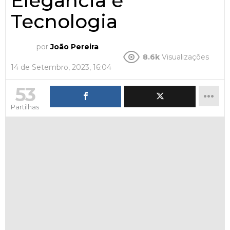
Elegância e
Tecnologia
por
João Pereira
8.6k
Visualizações
14 de Setembro, 2023, 16:04
53
Partilhas