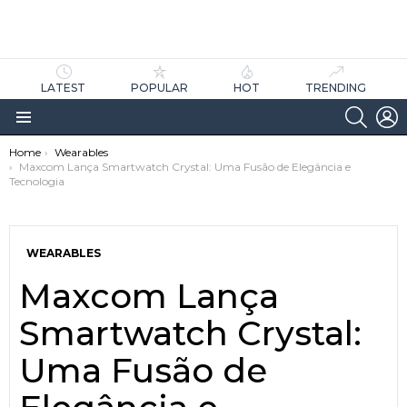
LATEST
POPULAR
HOT
TRENDING
SEARC
L
Menu
You are here:
Home
Wearables
Maxcom Lança Smartwatch Crystal: Uma Fusão de Elegância e
Tecnologia
WEARABLES
Maxcom Lança
as
tícias
Smartwatch Crystal:
Uma Fusão de