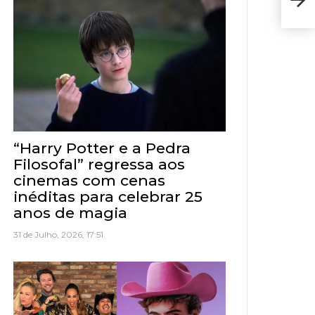
Esto
“Harry Potter e a Pedra
Filosofal” regressa aos
cinemas com cenas
inéditas para celebrar 25
anos de magia
31 de Julho, 2026, 17:51