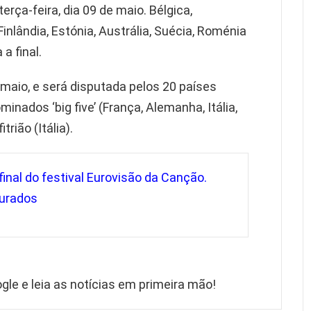
erça-feira, dia 09 de maio. Bélgica,
Finlândia, Estónia, Austrália, Suécia, Roménia
a final.
 maio, e será disputada pelos 20 países
inados ‘big five’ (França, Alemanha, Itália,
rião (Itália).
inal do festival Eurovisão da Canção.
purados
gle e leia as notícias em primeira mão!