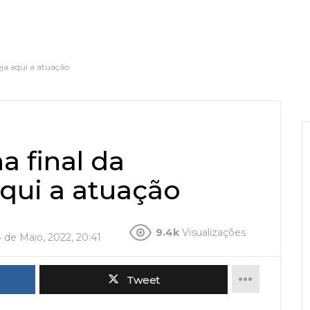
ja aqui a atuação
 final da
aqui a atuação
9.4k
Visualizações
4 de Maio, 2022, 20:41
Tweet