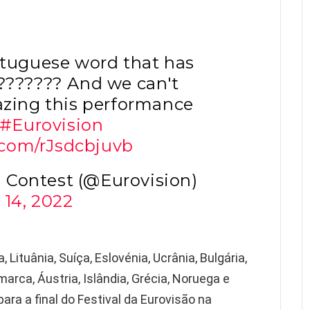
rtuguese word that has
???????? And we can't
azing this performance
#Eurovision
r.com/rJsdcbjuvb
 Contest (@Eurovision)
 14, 2022
 Lituânia, Suíça, Eslovénia, Ucrânia, Bulgária,
arca, Áustria, Islândia, Grécia, Noruega e
ra a final do Festival da Eurovisão na