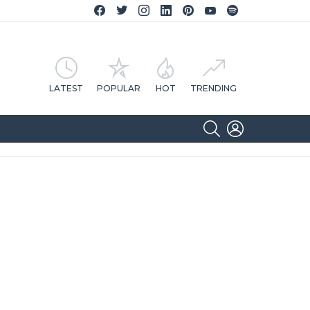
Facebook CA Notícias
Twitter CA Notícias
Instagram CA Notícias
Linkedin CA Notícias
Pinterest CA Notícias
YouTube CA Notícias
Spotify CA Notícias
LATEST
POPULAR
HOT
TRENDING
SEARCH
LOGIN