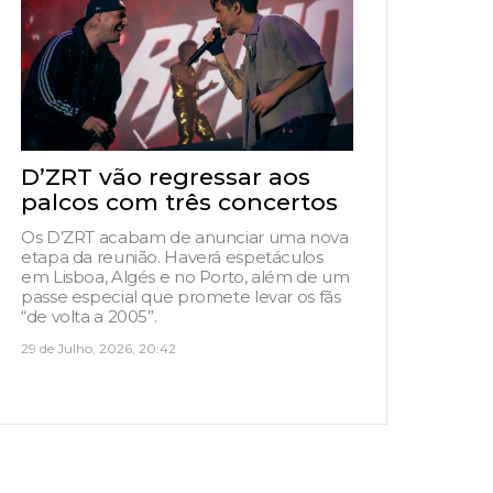
D’ZRT vão regressar aos
palcos com três concertos
Os D’ZRT acabam de anunciar uma nova
etapa da reunião. Haverá espetáculos
em Lisboa, Algés e no Porto, além de um
passe especial que promete levar os fãs
“de volta a 2005”.
29 de Julho, 2026, 20:42