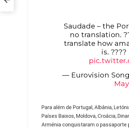
Saudade – the Po
no translation. 
translate how am
is. ????
pic.twitte
— Eurovision Song
May
Para além de Portugal, Albânia, Letónia,
Países Baixos, Moldova, Croácia, Dinam
Arménia conquistaram o passaporte pa