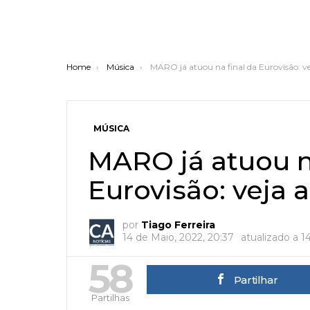
You are here:
Home
Música
MARO já atuou na final da Eurovisão: ve
MÚSICA
MARO já atuou na
Eurovisão: veja 
por
Tiago Ferreira
14 de Maio, 2022, 20:37
atualizado a
1
58
Partilhar
Partilhas