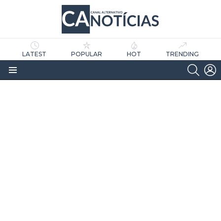
LATEST
POPULAR
HOT
TRENDING
SEARC
L
Menu
as
tícias