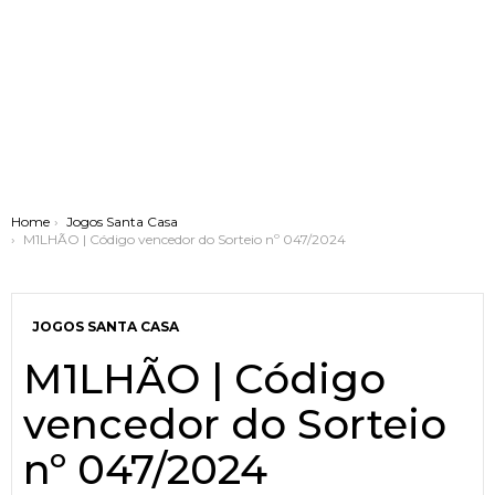
You are here:
Home
Jogos Santa Casa
M1LHÃO | Código vencedor do Sorteio nº 047/2024
JOGOS SANTA CASA
M1LHÃO | Código
vencedor do Sorteio
nº 047/2024