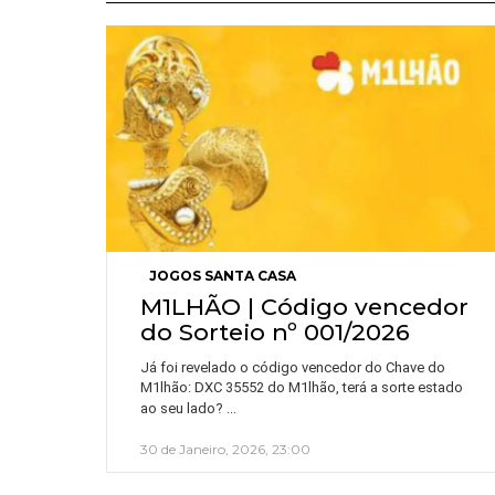
JOGOS SANTA CASA
M1LHÃO | Código vencedor
do Sorteio nº 001/2026
Já foi revelado o código vencedor do Chave do
M1lhão: DXC 35552 do M1lhão, terá a sorte estado
…
ao seu lado?
30 de Janeiro, 2026, 23:00