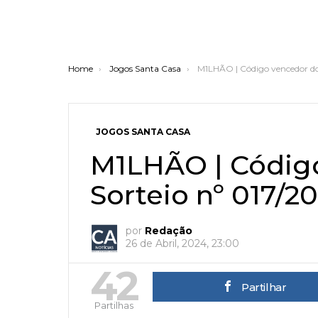
You are here:
Home
Jogos Santa Casa
M1LHÃO | Código vencedor do
JOGOS SANTA CASA
M1LHÃO | Códig
Sorteio nº 017/2
por
Redação
26 de Abril, 2024, 23:00
42
Partilhar
Partilhas