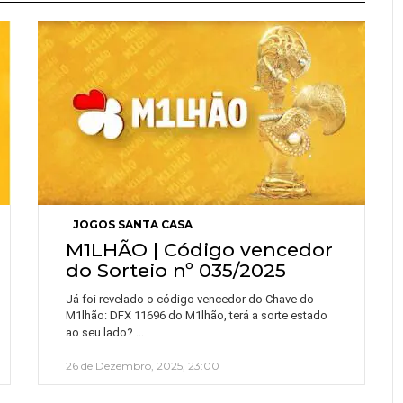
JOGOS SANTA CASA
M1LHÃO | Código vencedor
do Sorteio nº 035/2025
Já foi revelado o código vencedor do Chave do
M1lhão: DFX 11696 do M1lhão, terá a sorte estado
…
ao seu lado?
26 de Dezembro, 2025, 23:00