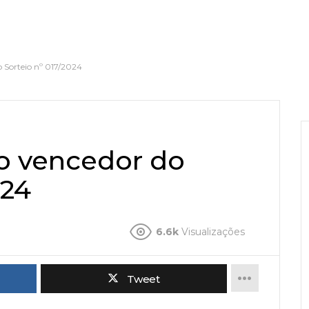
 Sorteio nº 017/2024
o vencedor do
024
6.6k
Visualizações
Tweet