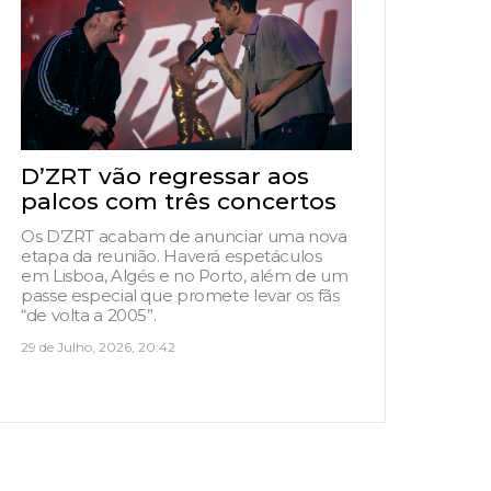
D’ZRT vão regressar aos
palcos com três concertos
Os D’ZRT acabam de anunciar uma nova
etapa da reunião. Haverá espetáculos
em Lisboa, Algés e no Porto, além de um
passe especial que promete levar os fãs
“de volta a 2005”.
29 de Julho, 2026, 20:42