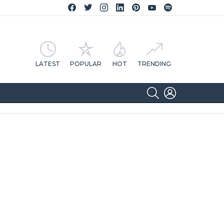
Facebook CA Notícias
Twitter CA Notícias
Instagram CA Notícias
Linkedin CA Notícias
Pinterest CA Notícias
YouTube CA Notícias
Spotify CA Notícias
LATEST
POPULAR
HOT
TRENDING
SEARCH
LOGIN