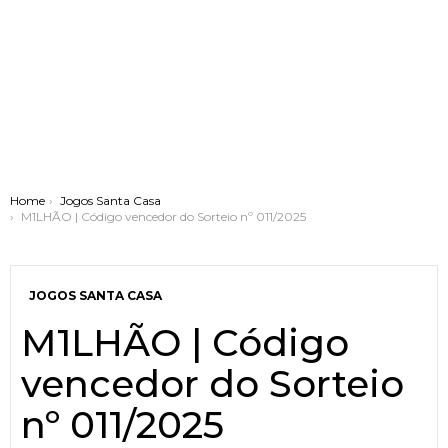
You are here:
Home
Jogos Santa Casa
M1LHÃO | Código vencedor do Sorteio nº 011/2025
JOGOS SANTA CASA
M1LHÃO | Código
vencedor do Sorteio
nº 011/2025