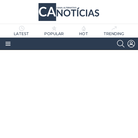
LATEST
POPULAR
HOT
TRENDING
SEARC
L
Menu
as
tícias