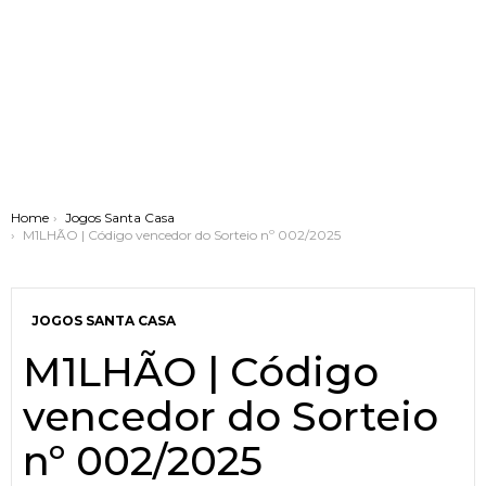
You are here:
Home
Jogos Santa Casa
M1LHÃO | Código vencedor do Sorteio nº 002/2025
JOGOS SANTA CASA
M1LHÃO | Código
vencedor do Sorteio
nº 002/2025