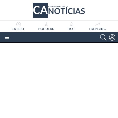
LATEST
POPULAR
HOT
TRENDING
SEARC
L
Menu
as
tícias