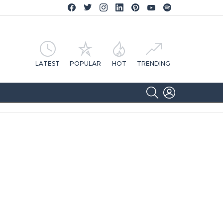
Facebook CA Notícias
Twitter CA Notícias
Instagram CA Notícias
Linkedin CA Notícias
Pinterest CA Notícias
YouTube CA Notícias
Spotify CA Notícias
LATEST
POPULAR
HOT
TRENDING
SEARCH
LOGIN