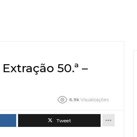
 Extração 50.ª –
6.9k
Visualizações
Tweet