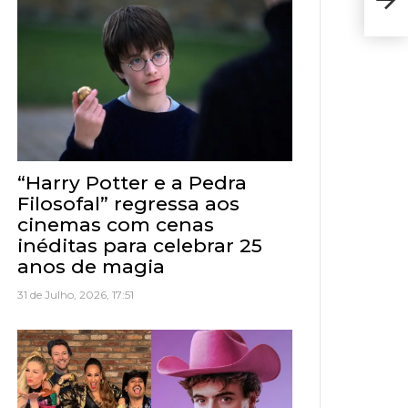
ven
“Harry Potter e a Pedra
Filosofal” regressa aos
cinemas com cenas
inéditas para celebrar 25
anos de magia
31 de Julho, 2026, 17:51