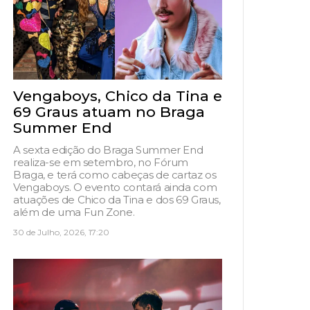
Vengaboys, Chico da Tina e
69 Graus atuam no Braga
Summer End
A sexta edição do Braga Summer End
realiza-se em setembro, no Fórum
Braga, e terá como cabeças de cartaz os
Vengaboys. O evento contará ainda com
atuações de Chico da Tina e dos 69 Graus,
além de uma Fun Zone.
30 de Julho, 2026, 17:20