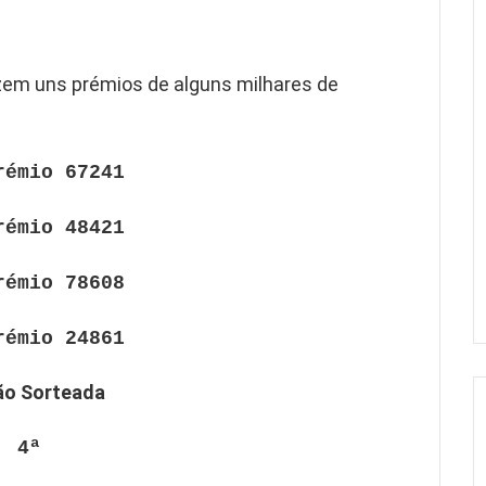
em uns prémios de alguns milhares de
rémio 67241
rémio 48421
rémio 78608
rémio 24861
ão Sorteada
4ª