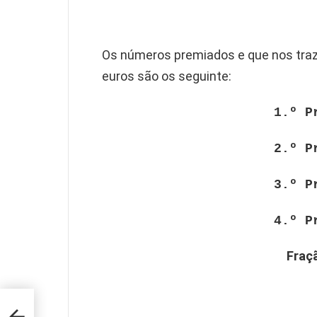
Os números premiados e que nos traz
euros são os seguinte:
1.º P
2.º P
3.º P
4.º P
Fraç
ão de