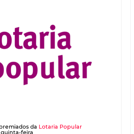
 premiados da
Lotaria Popular
 quinta-feira