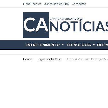
Ficha Técnica
Junte-se à equipa
Contactos
ENTRETENIMENTO
TECNOLOGIA
DESP
You are here:
Home
Jogos Santa Casa
Lotaria Popular | Extração 50
as
tícias