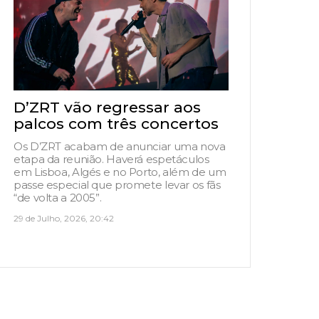
D’ZRT vão regressar aos
palcos com três concertos
Os D’ZRT acabam de anunciar uma nova
etapa da reunião. Haverá espetáculos
em Lisboa, Algés e no Porto, além de um
passe especial que promete levar os fãs
“de volta a 2005”.
29 de Julho, 2026, 20:42