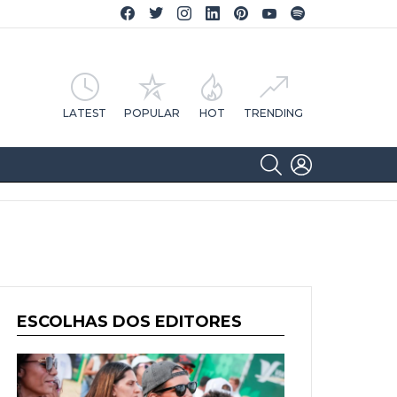
Facebook CA Notícias
Twitter CA Notícias
Instagram CA Notícias
Linkedin CA Notícias
Pinterest CA Notícias
YouTube CA Notícias
Spotify CA Notícias
LATEST
POPULAR
HOT
TRENDING
SEARCH
LOGIN
ESCOLHAS DOS EDITORES