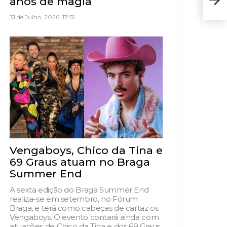
anos de magia
Spor
31 de Julho, 2026, 17:51
Vengaboys, Chico da Tina e
69 Graus atuam no Braga
Summer End
A sexta edição do Braga Summer End
realiza-se em setembro, no Fórum
Braga, e terá como cabeças de cartaz os
Vengaboys. O evento contará ainda com
atuações de Chico da Tina e dos 69 Graus,