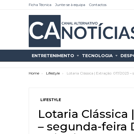
Ficha Técnica
Junte-se à equipa
Contactos
ENTRETENIMENTO
TECNOLOGIA
DESP
You are here:
Home
Lifestyle
Lotaria Clássica | Extração: 017/2023 
LIFESTYLE
as
tícias
Lotaria Clássica 
– segunda-feira 