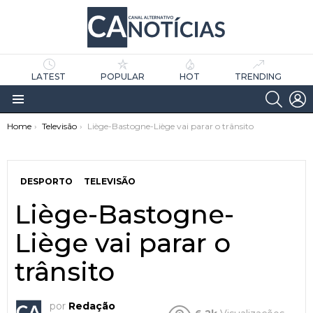
LATEST
POPULAR
HOT
TRENDING
SEARC
L
Menu
You are here:
Home
Televisão
Liège-Bastogne-Liège vai parar o trânsito
DESPORTO
TELEVISÃO
Liège-Bastogne-
Liège vai parar o
as
tícias
trânsito
por
Redação