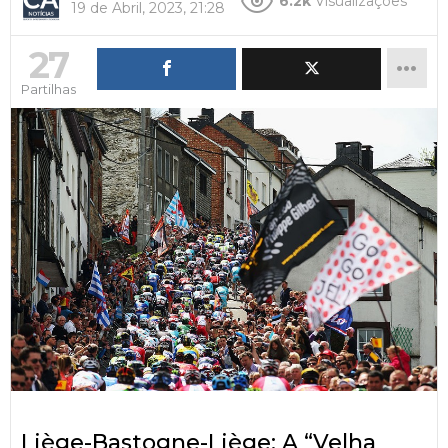
6.2k
Visualizações
19 de Abril, 2023, 21:28
27
Partilhas
Liège-Bastogne-Liège: A “Velha