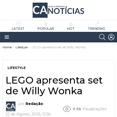
LATEST
POPULAR
HOT
TRENDING
SEARC
L
Menu
You are here:
Home
Lifestyle
LEGO apresenta set de Willy Wonka
LIFESTYLE
LEGO apresenta set
de Willy Wonka
as
tícias
por
Redação
9.6k
Visualizações
22 de Agosto, 2025, 12:56