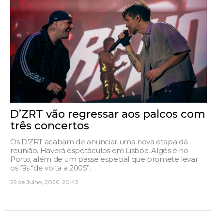
D’ZRT vão regressar aos palcos com
três concertos
Os D’ZRT acabam de anunciar uma nova etapa da
reunião. Haverá espetáculos em Lisboa, Algés e no
Porto, além de um passe especial que promete levar
os fãs “de volta a 2005”.
29 de Julho, 2026, 20:42