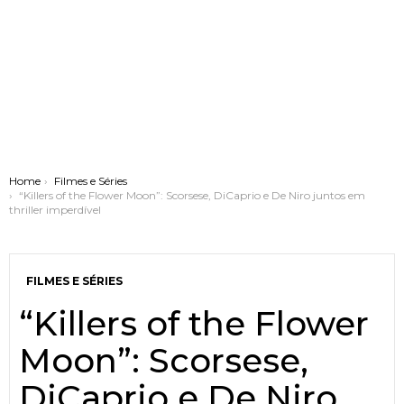
You are here:
Home
Filmes e Séries
“Killers of the Flower Moon”: Scorsese, DiCaprio e De Niro juntos em
thriller imperdível
FILMES E SÉRIES
“Killers of the Flower
Moon”: Scorsese,
DiCaprio e De Niro