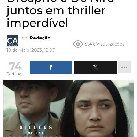
juntos em thriller
imperdível
por
Redação
9.4k
Visualizações
19 de Maio, 2023, 12:07
74
Partilhas