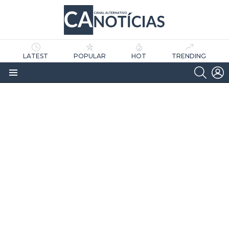
LATEST
POPULAR
HOT
TRENDING
SEARC
L
Menu
as
tícias