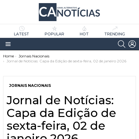
LATEST
POPULAR
HOT
TRENDING
SEARC
L
Menu
You are here:
Home
Jornais Nacionais
Jornal de Notícias: Capa da Edição de sexta-feira, 02 de janeiro 2026
JORNAIS NACIONAIS
Jornal de Notícias:
as
tícias
Capa da Edição de
sexta-feira, 02 de
janeiro 2026