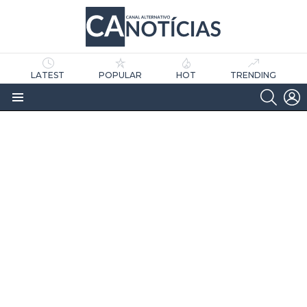
LATEST
POPULAR
HOT
TRENDING
SEARC
L
Menu
as
tícias