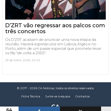
D’ZRT vão regressar aos palcos com
três concertos
Os D’ZRT acabam de anunciar uma nova etapa da
reunião. Haverá espetáculos em Lisboa, Algés e no
Porto, além de um passe especial que promete levar
os fãs “de volta a 2005”.
29 de Julho, 2026, 20:42
© 2017 - 2026 CA Notícias, todos os direitos reservados.
Ficha Técnica
Junte-se à equipa
Contactos
64