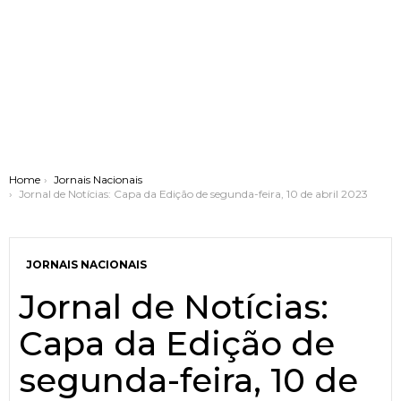
You are here:
Home
Jornais Nacionais
Jornal de Notícias: Capa da Edição de segunda-feira, 10 de abril 2023
JORNAIS NACIONAIS
Jornal de Notícias:
Capa da Edição de
segunda-feira, 10 de