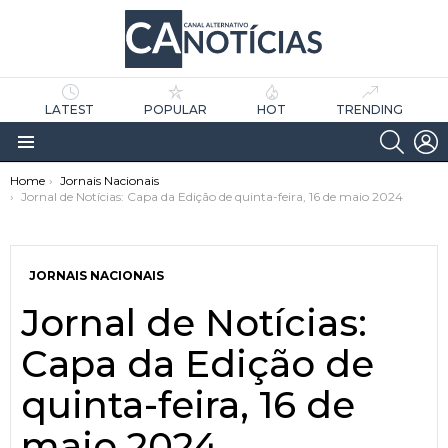
LATEST
POPULAR
HOT
TRENDING
SEARC
L
Menu
You are here:
Home
Jornais Nacionais
Jornal de Notícias: Capa da Edição de quinta-feira, 16 de maio 2024
JORNAIS NACIONAIS
Jornal de Notícias:
as
tícias
Capa da Edição de
quinta-feira, 16 de
maio 2024