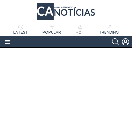
LATEST
POPULAR
HOT
TRENDING
SEARC
L
Menu
as
tícias