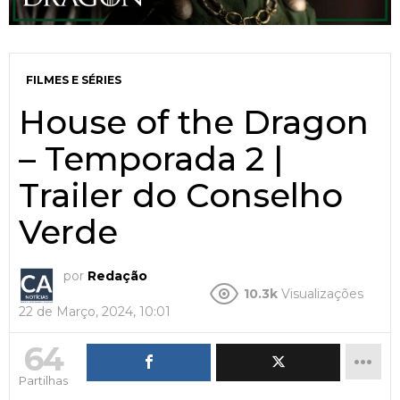
FILMES E SÉRIES
House of the Dragon
– Temporada 2 |
Trailer do Conselho
Verde
por
Redação
10.3k
Visualizações
22 de Março, 2024, 10:01
64
Partilhas