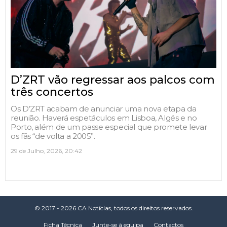
D’ZRT vão regressar aos palcos com
três concertos
Os D’ZRT acabam de anunciar uma nova etapa da
reunião. Haverá espetáculos em Lisboa, Algés e no
Porto, além de um passe especial que promete levar
os fãs “de volta a 2005”.
29 de Julho, 2026, 20:42
© 2017 - 2026 CA Notícias, todos os direitos reservados.
Ficha Técnica
Junte-se à equipa
Contactos