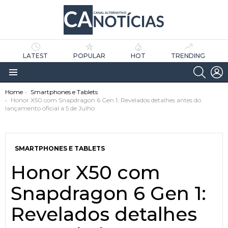
LATEST
POPULAR
HOT
TRENDING
SEARC
L
Menu
You are here:
Home
Smartphones e Tablets
Honor X50 com Snapdragon 6 Gen 1: Revelados detalhes antes do
lançamento oficial a 5 de Julho
SMARTPHONES E TABLETS
Honor X50 com
as
tícias
Snapdragon 6 Gen 1:
Revelados detalhes