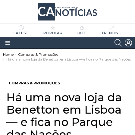
LATEST
POPULAR
HOT
TRENDING
SEARC
L
Menu
You are here:
Home
Compras & Promoções
Há uma nova loja da Benetton em Lisboa — e fica no Parque das Nações
COMPRAS & PROMOÇÕES
Há uma nova loja da
as
tícias
Benetton em Lisboa
— e fica no Parque
das Nações