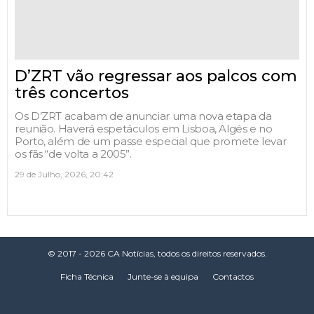
D’ZRT vão regressar aos palcos com
três concertos
Os D’ZRT acabam de anunciar uma nova etapa da
reunião. Haverá espetáculos em Lisboa, Algés e no
Porto, além de um passe especial que promete levar
os fãs “de volta a 2005”.
29 de Julho, 2026, 20:42
© 2017 - 2026 CA Notícias, todos os direitos reservados.
Ficha Técnica
Junte-se à equipa
Contactos