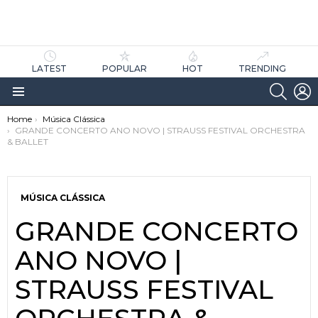
LATEST
POPULAR
HOT
TRENDING
SEARC
L
Menu
You are here:
Home
Música Clássica
GRANDE CONCERTO ANO NOVO | STRAUSS FESTIVAL ORCHESTRA
& BALLET
MÚSICA CLÁSSICA
GRANDE CONCERTO
as
tícias
ANO NOVO |
STRAUSS FESTIVAL