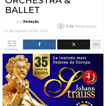
ORCHESTRA &
BALLET
por
Redação
9.5k
Visualizações
11 de Outubro, 2024, 14:30
53
Partilhas