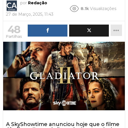
por
Redação
8.1k
Visualizações
27 de Março, 2025, 11:43
48
Partilhas
A SkyShowtime anunciou hoje que o filme