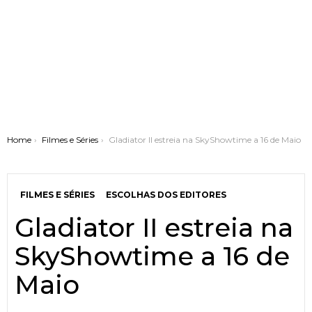
You are here:
Home
Filmes e Séries
Gladiator II estreia na SkyShowtime a 16 de Maio
FILMES E SÉRIES
ESCOLHAS DOS EDITORES
Gladiator II estreia na
SkyShowtime a 16 de
Maio