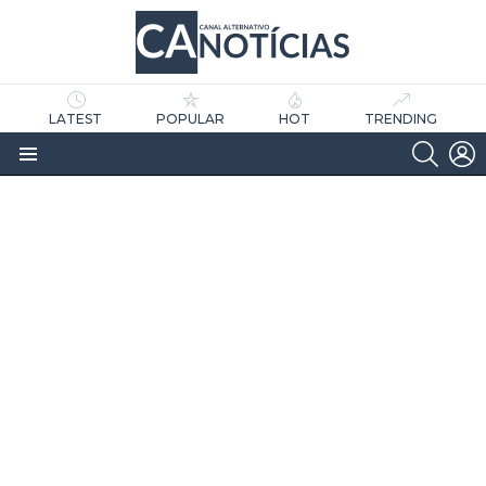
LATEST
POPULAR
HOT
TRENDING
SEARC
L
Menu
as
tícias