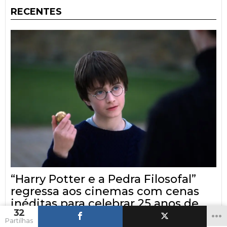
RECENTES
“Harry Potter e a Pedra Filosofal”
regressa aos cinemas com cenas
inéditas para celebrar 25 anos de
32
magia
Partilhas