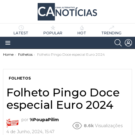
LATEST
POPULAR
HOT
TRENDING
SEARC
L
Menu
You are here:
Home
Folhetos
Folheto Pingo Doce especial Euro 2024
FOLHETOS
Folheto Pingo Doce
especial Euro 2024
as
tícias
por
%PoupaPilim
8.6k
Visualizações
4 de Junho, 2024, 15:47