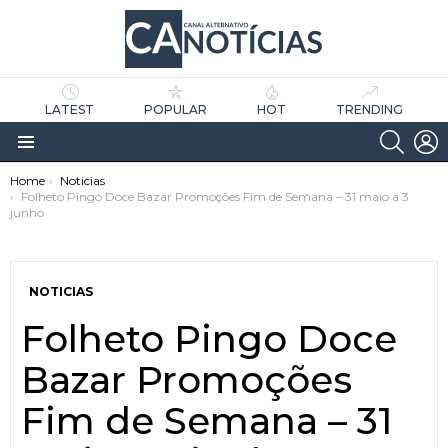
LATEST
POPULAR
HOT
TRENDING
SEARC
L
Menu
You are here:
Home
Noticias
Folheto Pingo Doce Bazar Promoções Fim de Semana – 31 maio a 3
junho
NOTICIAS
Folheto Pingo Doce
as
tícias
Bazar Promoções
Fim de Semana – 31