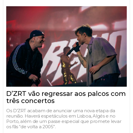
D’ZRT vão regressar aos palcos com
três concertos
Os D’ZRT acabam de anunciar uma nova etapa da
reunião. Haverá espetáculos em Lisboa, Algés e no
Porto, além de um passe especial que promete levar
os fãs “de volta a 2005”.