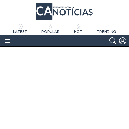
LATEST
POPULAR
HOT
TRENDING
SEARC
L
Menu
as
tícias