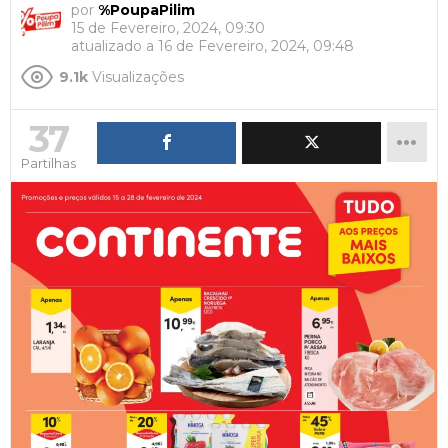
por
%PoupaPilim
15 de Fevereiro, 2024, 09:30
atualizado a
16 de Fevereiro, 2024, 09:48
9.1k
Visualizações
37
Partilhas