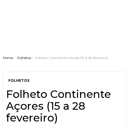
You are here:
Home
Folhetos
Folheto Continente Açores (15 a 28 fevereiro)
FOLHETOS
Folheto Continente
Açores (15 a 28
fevereiro)