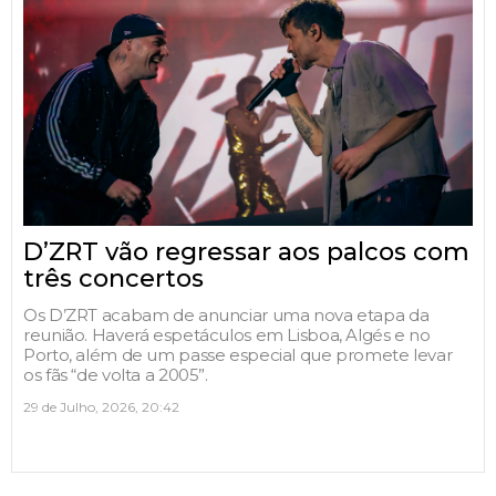
D’ZRT vão regressar aos palcos com
três concertos
Os D’ZRT acabam de anunciar uma nova etapa da
reunião. Haverá espetáculos em Lisboa, Algés e no
Porto, além de um passe especial que promete levar
os fãs “de volta a 2005”.
29 de Julho, 2026, 20:42