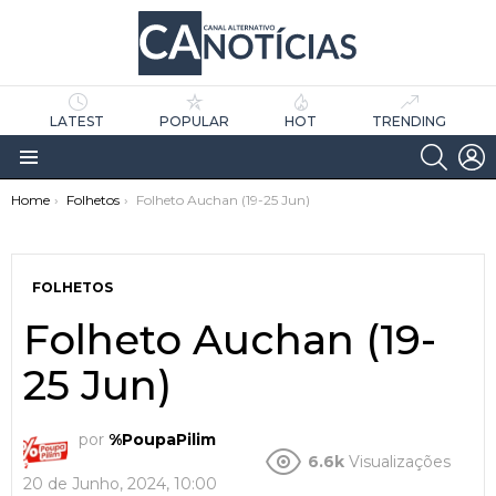
LATEST
POPULAR
HOT
TRENDING
SEARC
L
Menu
You are here:
Home
Folhetos
Folheto Auchan (19-25 Jun)
FOLHETOS
Folheto Auchan (19-
25 Jun)
as
tícias
por
%PoupaPilim
6.6k
Visualizações
20 de Junho, 2024, 10:00