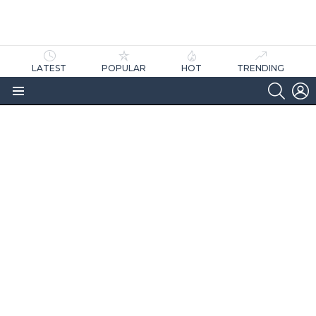
LATEST
POPULAR
HOT
TRENDING
SEARC
L
Menu
as
tícias