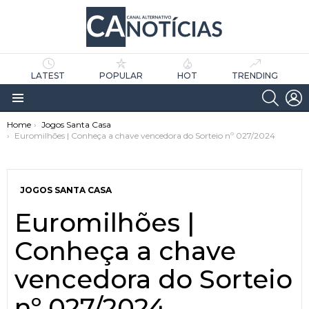
LATEST
POPULAR
HOT
TRENDING
SEARC
L
Menu
You are here:
Home
Jogos Santa Casa
Euromilhões | Conheça a chave vencedora do Sorteio nº 027/2024
JOGOS SANTA CASA
Euromilhões |
as
tícias
Conheça a chave
vencedora do Sorteio
nº 027/2024