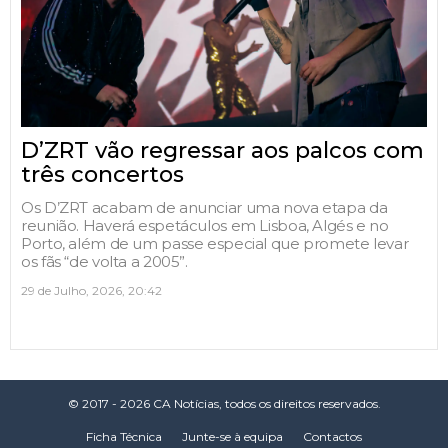
D’ZRT vão regressar aos palcos com
três concertos
Os D’ZRT acabam de anunciar uma nova etapa da
reunião. Haverá espetáculos em Lisboa, Algés e no
Porto, além de um passe especial que promete levar
os fãs “de volta a 2005”.
29 de Julho, 2026, 20:42
© 2017 - 2026 CA Notícias, todos os direitos reservados.
Ficha Técnica
Junte-se à equipa
Contactos