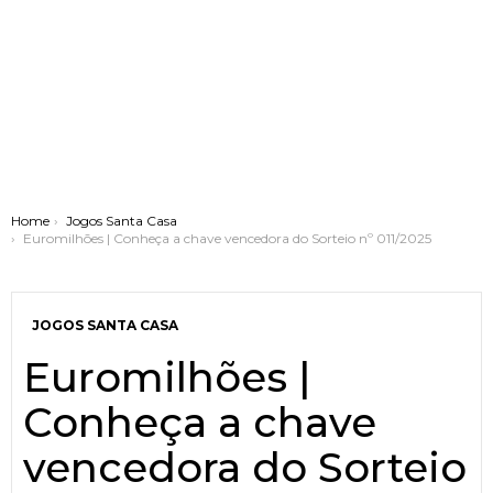
You are here:
Home
Jogos Santa Casa
Euromilhões | Conheça a chave vencedora do Sorteio nº 011/2025
JOGOS SANTA CASA
Euromilhões |
Conheça a chave
vencedora do Sorteio