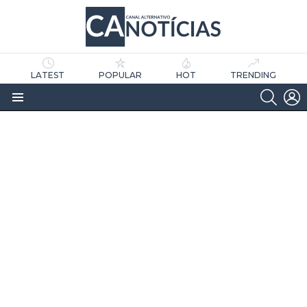
LATEST
POPULAR
HOT
TRENDING
SEARC
L
Menu
as
tícias