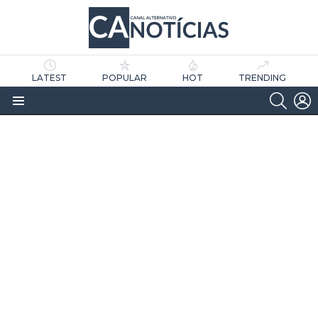
LATEST
POPULAR
HOT
TRENDING
SEARC
L
Menu
as
tícias