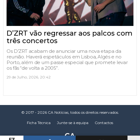
D’ZRT vão regressar aos palcos com
três concertos
Os D’ZRT acabam de anunciar uma nova etapa da
reunião. Haverá espetáculos em Lisboa, Algés e no
Porto, além de um passe especial que promete levar
os fãs “de volta a 2005”.
29 de Julho, 2026, 20:42
© 2017 - 2026 CA Notícias, todos os direitos reservados.
Ficha Técnica
Junte-se à equipa
Contactos