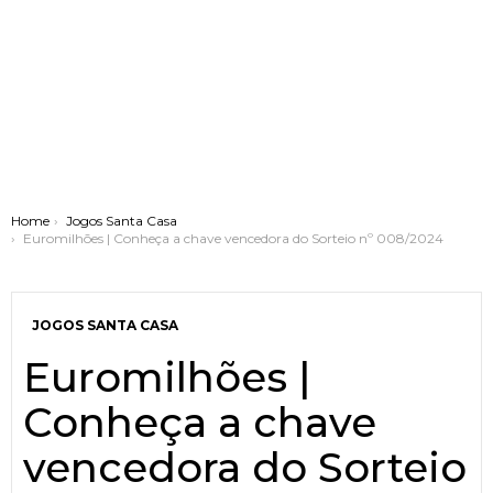
You are here:
Home
Jogos Santa Casa
Euromilhões | Conheça a chave vencedora do Sorteio nº 008/2024
JOGOS SANTA CASA
Euromilhões |
Conheça a chave
vencedora do Sorteio