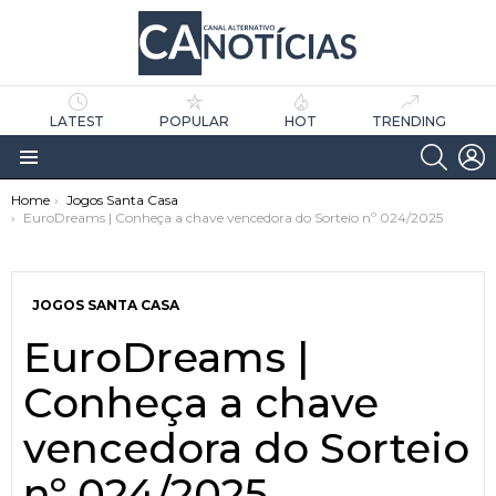
LATEST
POPULAR
HOT
TRENDING
SEARC
L
Menu
You are here:
Home
Jogos Santa Casa
EuroDreams | Conheça a chave vencedora do Sorteio nº 024/2025
JOGOS SANTA CASA
EuroDreams |
as
tícias
Conheça a chave
vencedora do Sorteio
nº 024/2025