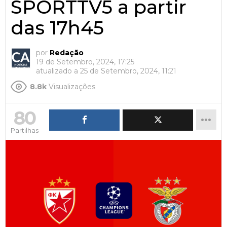
SPORTTV5 a partir
das 17h45
por
Redação
19 de Setembro, 2024, 17:25
atualizado a
25 de Setembro, 2024, 11:21
8.8k
Visualizações
80
Partilhas