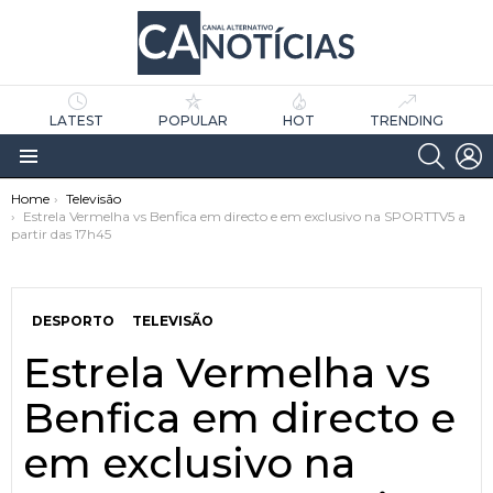
LATEST
POPULAR
HOT
TRENDING
SEARC
L
Menu
You are here:
Home
Televisão
Estrela Vermelha vs Benfica em directo e em exclusivo na SPORTTV5 a
partir das 17h45
DESPORTO
TELEVISÃO
Estrela Vermelha vs
as
tícias
Benfica em directo e
em exclusivo na