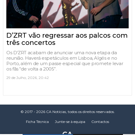
D’ZRT vão regressar aos palcos com
três concertos
Os D’ZRT acabam de anunciar uma nova etapa da
reunião. Haverá espetáculos em Lisboa, Algés e no
Porto, além de um passe especial que promete levar
os fãs “de volta a 2005”.
29 de Julho, 2026, 20:42
© 2017 - 2026 CA Notícias, todos os direitos reservados.
Ficha Técnica
Junte-se à equipa
Contactos