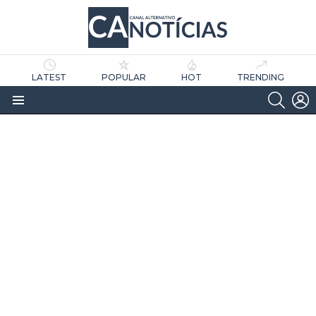
LATEST
POPULAR
HOT
TRENDING
SEARC
L
Menu
as
tícias