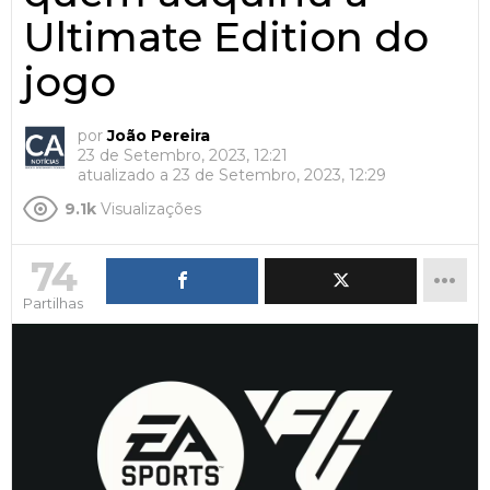
Ultimate Edition do
jogo
por
João Pereira
23 de Setembro, 2023, 12:21
atualizado a
23 de Setembro, 2023, 12:29
9.1k
Visualizações
74
Partilhas