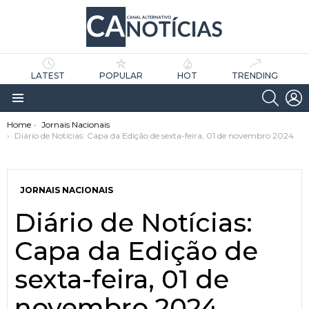
LATEST
POPULAR
HOT
TRENDING
SEARC
L
Menu
You are here:
Home
Jornais Nacionais
Diário de Notícias: Capa da Edição de sexta-feira, 01 de novembro 2024
JORNAIS NACIONAIS
Diário de Notícias:
as
tícias
Capa da Edição de
sexta-feira, 01 de
novembro 2024