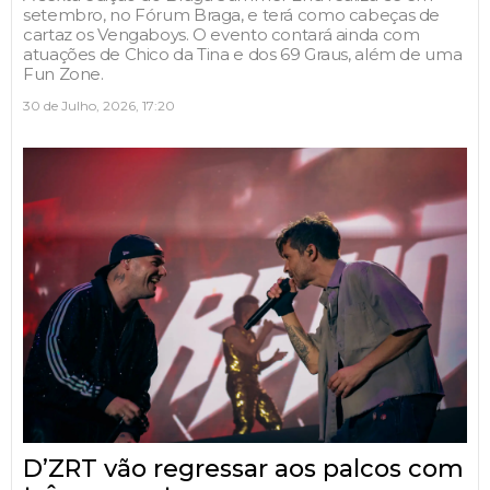
setembro, no Fórum Braga, e terá como cabeças de
cartaz os Vengaboys. O evento contará ainda com
atuações de Chico da Tina e dos 69 Graus, além de uma
Fun Zone.
30 de Julho, 2026, 17:20
D’ZRT vão regressar aos palcos com