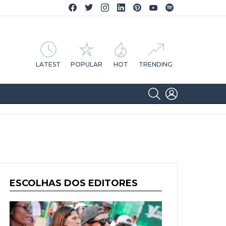
Facebook CA Notícias
Twitter CA Notícias
Instagram CA Notícias
Linkedin CA Notícias
Pinterest CA Notícias
YouTube CA Notícias
Spotify CA Notícias
LATEST
POPULAR
HOT
TRENDING
SEARCH
LOGIN
ESCOLHAS DOS EDITORES