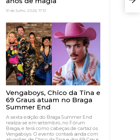
anos de magia
de t
31 de Julho, 2026, 17:51
Vengaboys, Chico da Tina e
69 Graus atuam no Braga
Summer End
A sexta edição do Braga Summer End
realiza-se em setembro, no Fórum
Braga, e terá como cabeças de cartaz os
Vengaboys. O evento contará ainda com
atuações de Chico da Tina e dos 69 Graus,