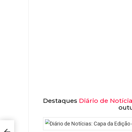
Destaques
Diário de Notíci
out
nda-