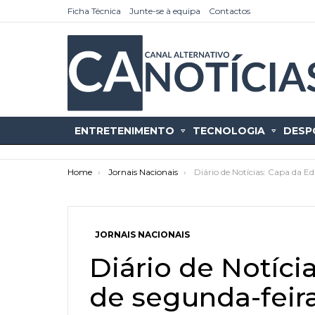
Ficha Técnica
Junte-se à equipa
Contactos
ENTRETENIMENTO
TECNOLOGIA
DESP
You are here:
Home
Jornais Nacionais
Diário de Notícias: Capa da E
JORNAIS NACIONAIS
as
tícias
Diário de Notíci
de segunda-feira