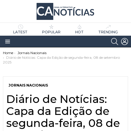
LATEST
POPULAR
HOT
TRENDING
SEARC
L
Menu
You are here:
Home
Jornais Nacionais
Diário de Notícias: Capa da Edição de segunda-feira, 08 de setembro
2025
JORNAIS NACIONAIS
Diário de Notícias:
as
tícias
Capa da Edição de
segunda-feira, 08 de