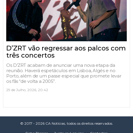
D’ZRT vão regressar aos palcos com
três concertos
Os D’ZRT acabam de anunciar uma nova etapa da
reunião. Haverá espetáculos em Lisboa, Algés e no
Porto, além de um passe especial que promete levar
os fãs “de volta a 2005”.
29 de Julho, 2026, 20:42
© 2017 - 2026 CA Notícias, todos os direitos reservados.