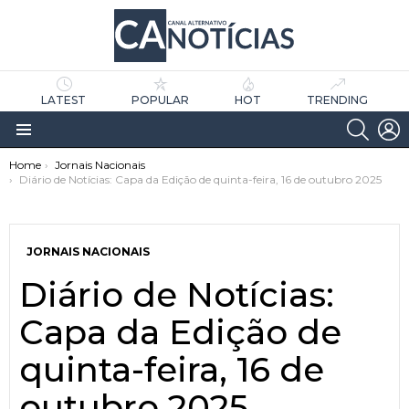
LATEST
POPULAR
HOT
TRENDING
SEARC
L
Menu
You are here:
Home
Jornais Nacionais
Diário de Notícias: Capa da Edição de quinta-feira, 16 de outubro 2025
JORNAIS NACIONAIS
Diário de Notícias:
as
tícias
Capa da Edição de
quinta-feira, 16 de
outubro 2025