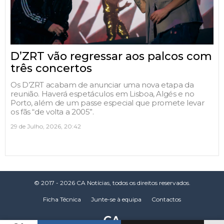
D’ZRT vão regressar aos palcos com
três concertos
Os D’ZRT acabam de anunciar uma nova etapa da
reunião. Haverá espetáculos em Lisboa, Algés e no
Porto, além de um passe especial que promete levar
os fãs “de volta a 2005”.
29 de Julho, 2026, 20:42
© 2017 - 2026 CA Notícias, todos os direitos reservados.
Ficha Técnica
Junte-se à equipa
Contactos